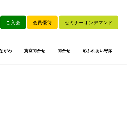
ご入会
会員優待
セミナーオンデマンド
しながわ
貸室問合せ
問合せ
彩ふれあい寄席