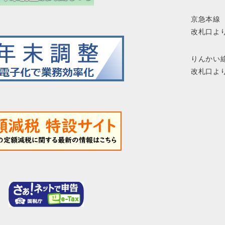
京急本線
改札口よ
りんかい
改札口より