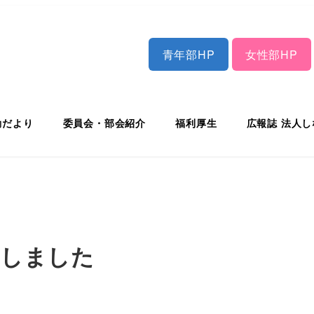
青年部HP
女性部HP
動だより
委員会・部会紹介
福利厚生
広報誌 法人
行しました